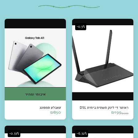
-0.5%
איכותי ומהיר
ראוטר די לינק תשתית ביתית DSL
טאבלט סמסונג
₪
850
₪
199
₪
200
-0.33%
-6.32%